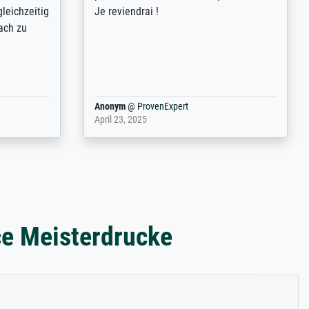
ild (ein
couleurs). Relation clientèle parfaite.
rpackt -
Transport, réception sans aucun
stikdeckeln
problème. Merci à toute l'équipe ! Hervé
in den
 der P...
Anonym
@
ProvenExpert
March 31, 2025
ce Meisterdrucke