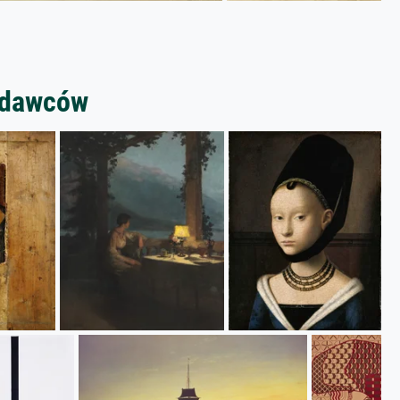
zedawców