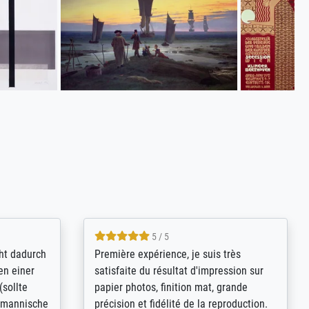
4.8 / 5
kann sich
Qualité absolument irréprochable.
.B.:
Extraordinaire diversité des thèmes
keit,
abordés et personnalisation des
freundliche
demandes (recadrage, réajustement des