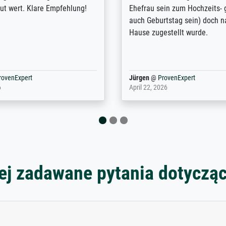
nden. Bei der Auswahl der
Kontaktperson per Mail. Das B
-Qualität wurde ich sehr gut
Kunstdruck) wurde sehr gut ve
 beraten. Der Versand mit
sehr starke Papprolle mit Pla
ppe war perfekt. Ich bin sehr
und innen mit Papierknüllern 
und empfehle Sie gerne
Zwischenräumen gefüllt. Einzig
en ...
ovenExpert
Anonym
@
ProvenExpert
 2026
August 12, 2025
ej zadawane pytania dotyczą