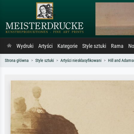
Wydruki
Artyści
Kategorie
Style sztuki
Rama
No
Strona główna
Style sztuki
Artyści niesklasyfikowani
Hill and Adams