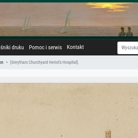
Kontakt
śniki druku
Pomoc i serwis
on
[Greyfriars Churchyard Heriot's Hospital].