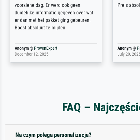
wird nicht unser letzter Meisterdruck
Ihnen gefu
sein. Vielen Dank!
Fotopapier
am Telefon
stabiler Pa
zufrieden 
weiter. Viel
Reinhold,
@
ProvenExpert
Margot
@
Pr
April 22, 2026
February 20,
FAQ – Najczęści
Na czym polega personalizacja?