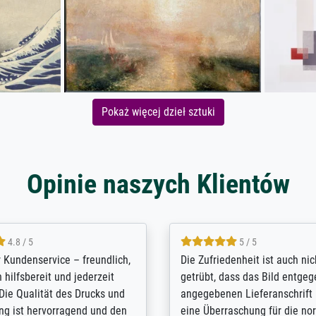
Pokaż więcej dzieł sztuki
Opinie naszych Klientów
5 / 5
4.8 / 5
innerungsbuch mit der
Hervorragende Qualität. Man 
eines Großvaters aus dem 1.
vieles anpassen lassen, wie z
enötigte ich ein
Randentfernung, Farbe, Hellig
lles Bild. Das habe ich bei
Kontrast und Weiteres. Sehr 