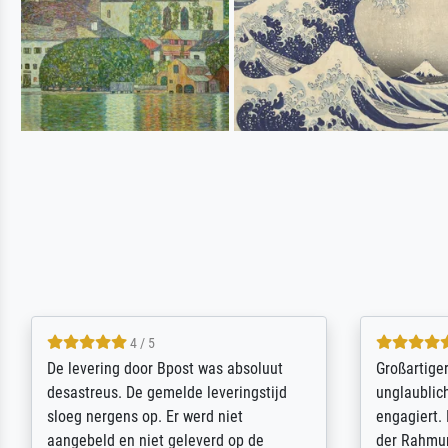
5 / 5
Sehr gute Qualität des Leinwanddrucks
Für ein Er
und des Rahmens! Unser Bild wurde
Feldpost m
sehr sorgfältig und sicher verpackt, so
Weltkrieg b
dass es unbeschadet bei uns ankam. Es
ausdrucksvo