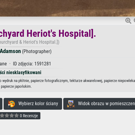
chyard Heriot's Hospital].
hurchyard & Heriot's Hospital.])
d Adamson
(Photographer)
ane · ID zdjęcia: 1591281
ści niesklasyfikowani
ako wydruk na płótnie, papierze fotograficznym, tekturze akwarelowej, papierze niepowlek
papierze japońskim.
Wybierz kolor ściany
Widok obrazu w pomieszczen
0 Recenzje