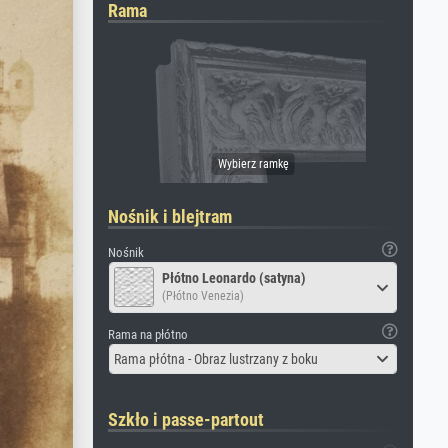
Rama
Nośnik i blejtram
Nośnik
Płótno Leonardo (satyna)
(Płótno Venezia)
Rama na płótno
Rama płótna - Obraz lustrzany z boku
Szkło i passe-partout