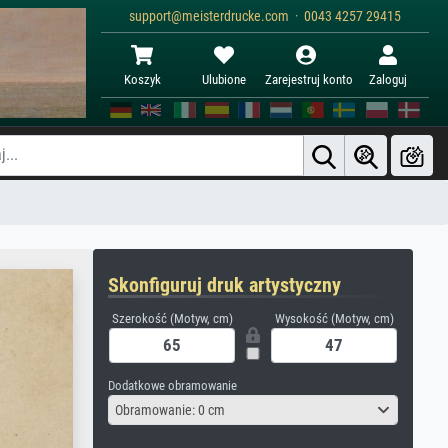
support@meisterdrucke.com · 0043 4257 29415
Koszyk
Ulubione
Zarejestruj konto
Zaloguj
Skonfiguruj druk artystyczny
Szerokość (Motyw, cm)
Wysokość (Motyw, cm)
Dodatkowe obramowanie
Obramowanie: 0 cm