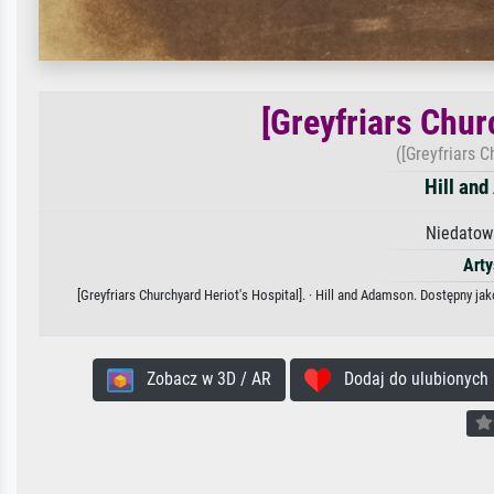
[Greyfriars Chur
([Greyfriars C
Hill an
Niedatow
Arty
[Greyfriars Churchyard Heriot's Hospital]. · Hill and Adamson. Dostępny j
Zobacz w 3D / AR
Dodaj do ulubionych