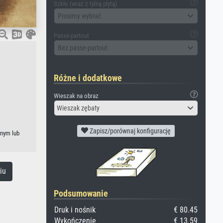
Szkło (wraz z tylną płytą)
Prosimy wybrać
Passe-partout
Bez passe-partout
Różne i dodatkowe
Wieszak na obraz
Wieszak zębaty
Zapisz/porównaj konfigurację
anym lub
iu
Podsumowanie
Druk i nośnik
€ 80.45
Wykończenie
€ 13.59