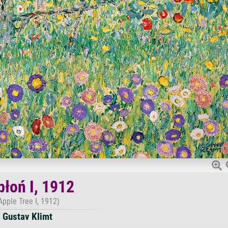
błoń I, 1912
Apple Tree I, 1912)
Gustav Klimt