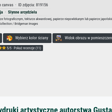
n canvas · ID zdjęcia: 819156
ja
·
Słynne arcydzieła
erze fotograficznym, tekturze akwarelowej, papierze niepowlekanym lub papierze japońsk
Collection / Bridgeman Images
Wybierz kolor ściany
Widok obrazu w pomieszczen
5/5 · Pokaż recenzje (11)
ydruki artystyczne autorstwa Gusta