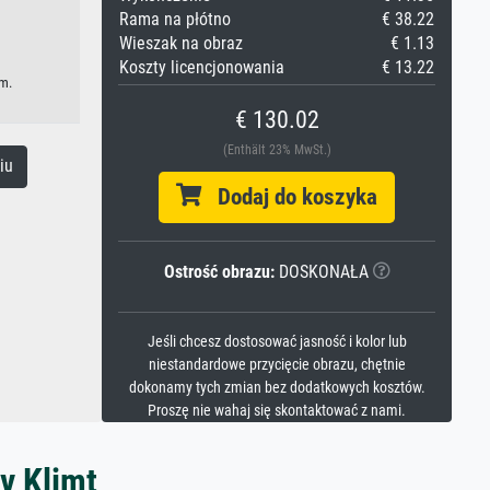
Rama na płótno
€ 38.22
Wieszak na obraz
€ 1.13
Koszty licencjonowania
€ 13.22
im.
€ 130.02
(Enthält 23% MwSt.)
iu
Dodaj do koszyka
Ostrość obrazu:
DOSKONAŁA
Jeśli chcesz dostosować jasność i kolor lub
niestandardowe przycięcie obrazu, chętnie
dokonamy tych zmian bez dodatkowych kosztów.
Proszę nie wahaj się skontaktować z nami.
v Klimt