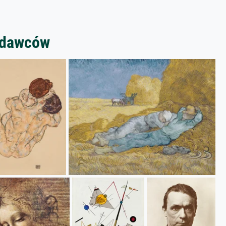
zedawców