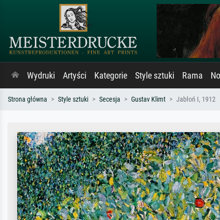
Wydruki
Artyści
Kategorie
Style sztuki
Rama
No
Strona główna
Style sztuki
Secesja
Gustav Klimt
Jabłoń I, 1912