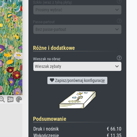
Szkło (wraz z tylną płytą)
Prosimy wybrać
Passe-partout
Bez passe-partout
Różne i dodatkowe
Wieszak na obraz
Wieszak zębaty
Zapisz/porównaj konfigurację
Podsumowanie
Druk i nośnik
€ 66.10
Wykończenie
€ 11.35