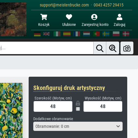
support@meisterdrucke.com · 0043 4257 29415
Koszyk
Ulubione
Zarejestruj konto
Zaloguj
Skonfiguruj druk artystyczny
Szerokość (Motyw, cm)
Wysokość (Motyw, cm)
Dodatkowe obramowanie
Obramowanie: 0 cm