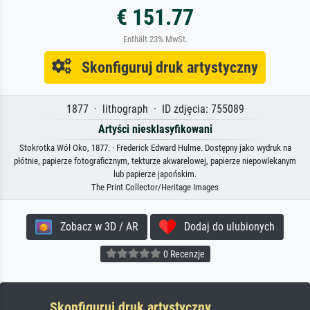
€ 151.77
Enthält 23% MwSt.
Skonfiguruj druk artystyczny
1877 · lithograph · ID zdjęcia: 755089
Artyści niesklasyfikowani
Stokrotka Wół Oko, 1877. · Frederick Edward Hulme. Dostępny jako wydruk na
płótnie, papierze fotograficznym, tekturze akwarelowej, papierze niepowlekanym
lub papierze japońskim.
The Print Collector/Heritage Images
Zobacz w 3D / AR
Dodaj do ulubionych
0 Recenzje
Skonfiguruj druk artystyczny