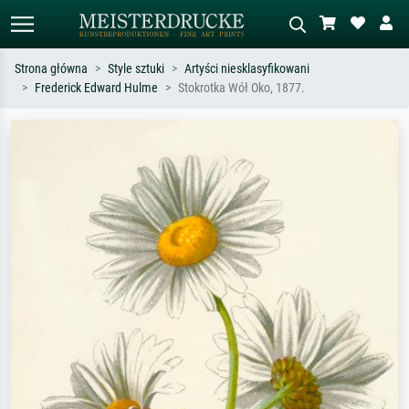
Strona główna
Style sztuki
Artyści niesklasyfikowani
Frederick Edward Hulme
Stokrotka Wół Oko, 1877.
Wyszukiwanie standardowe
Wyszukiwanie obrazów AI
Szukaj wg artysty, tytułu lub stylu – np.
Opisz scenę – np. zielona łąka,
Monet, Gwiaździsta noc,
abstrakcja z czerwienią, ciemny olej,
impresjonizm, fala Hokusaia, akt.
stojący akt obok drzewa.