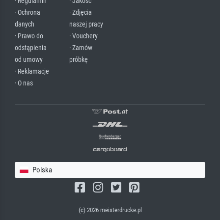
· Regulamin
· Jakość
· Ochrona
· Zdjęcia
danych
naszej pracy
· Prawo do
· Vouchery
odstąpienia
· Zamów
od umowy
próbkę
· Reklamacje
· O nas
Polska
(c) 2026 meisterdrucke.pl