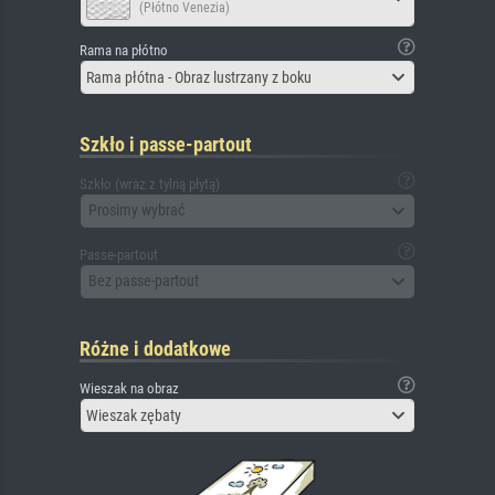
(Płótno Venezia)
Rama na płótno
Rama płótna - Obraz lustrzany z boku
Szkło i passe-partout
Szkło (wraz z tylną płytą)
Prosimy wybrać
Passe-partout
Bez passe-partout
Różne i dodatkowe
Wieszak na obraz
Wieszak zębaty