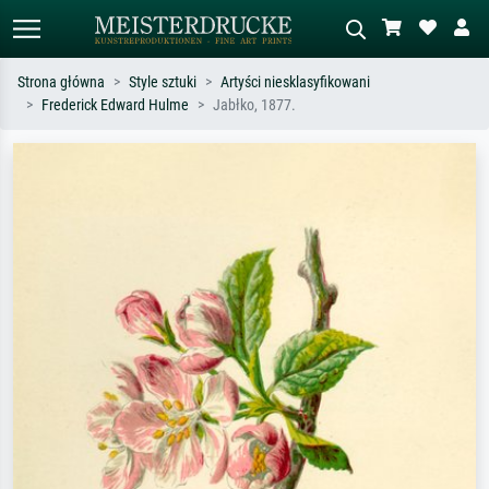
Strona główna
Style sztuki
Artyści niesklasyfikowani
Frederick Edward Hulme
Jabłko, 1877.
Wyszukiwanie standardowe
Wyszukiwanie obrazów AI
Szukaj wg artysty, tytułu lub stylu – np.
Opisz scenę – np. zielona łąka,
Monet, Gwiaździsta noc,
abstrakcja z czerwienią, ciemny olej,
impresjonizm, fala Hokusaia, akt.
stojący akt obok drzewa.