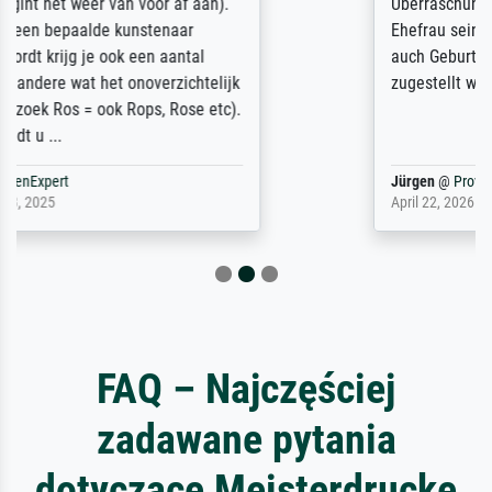
Überraschung für die normannische
Ehefrau sein zum Hochzeits- gleichzeitig
auch Geburtstag sein) doch nach zu Hause
zugestellt wurde.
Jürgen
@
ProvenExpert
April 22, 2026
FAQ – Najczęściej
zadawane pytania
dotyczące Meisterdrucke