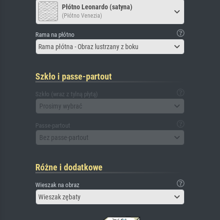
Płótno Leonardo (satyna)
(Płótno Venezia)
Rama na płótno
Rama płótna - Obraz lustrzany z boku
Szkło i passe-partout
Szkło (wraz z tylną płytą)
Prosimy wybrać
Passe-partout
Bez passe-partout
Różne i dodatkowe
Wieszak na obraz
Wieszak zębaty