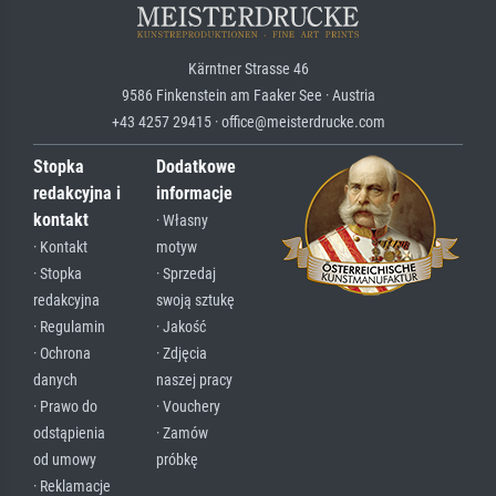
Kärntner Strasse 46
9586 Finkenstein am Faaker See · Austria
+43 4257 29415 · office@meisterdrucke.com
Stopka
Dodatkowe
redakcyjna i
informacje
kontakt
· Własny
· Kontakt
motyw
· Stopka
· Sprzedaj
redakcyjna
swoją sztukę
· Regulamin
· Jakość
· Ochrona
· Zdjęcia
danych
naszej pracy
· Prawo do
· Vouchery
odstąpienia
· Zamów
od umowy
próbkę
· Reklamacje