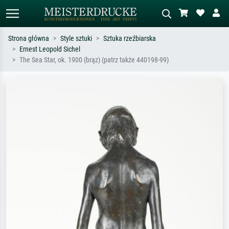
Strona główna
Style sztuki
Sztuka rzeźbiarska
Ernest Leopold Sichel
Wyszukiwanie standardowe
Wyszukiwanie obrazów AI
The Sea Star, ok. 1900 (brąz) (patrz także 440198-99)
Szukaj wg artysty, tytułu lub stylu – np.
Opisz scenę – np. zielona łąka,
Monet, Gwiaździsta noc,
abstrakcja z czerwienią, ciemny olej,
impresjonizm, fala Hokusaia, akt.
stojący akt obok drzewa.