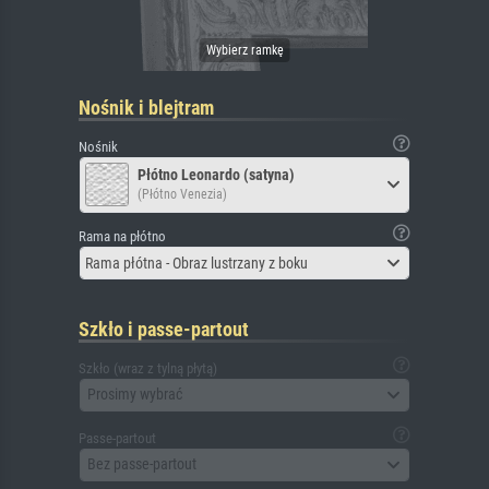
Nośnik i blejtram
Nośnik
Płótno Leonardo (satyna)
(Płótno Venezia)
Rama na płótno
Rama płótna - Obraz lustrzany z boku
Szkło i passe-partout
Szkło (wraz z tylną płytą)
Prosimy wybrać
Passe-partout
Bez passe-partout