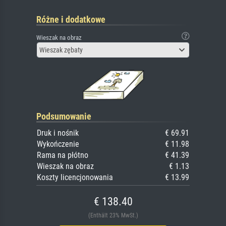
Różne i dodatkowe
Wieszak na obraz
Wieszak zębaty
Podsumowanie
Druk i nośnik
€ 69.91
Wykończenie
€ 11.98
Rama na płótno
€ 41.39
Wieszak na obraz
€ 1.13
Koszty licencjonowania
€ 13.99
€ 138.40
(Enthält 23% MwSt.)