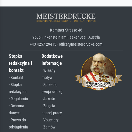
Kärntner Strasse 46
9586 Finkenstein am Faaker See · Austria
+43 4257 29415 · office@meisterdrucke.com
Stopka
Dodatkowe
redakcyjna i
informacje
kontakt
· Własny
· Kontakt
motyw
· Stopka
· Sprzedaj
redakcyjna
swoją sztukę
· Regulamin
· Jakość
· Ochrona
· Zdjęcia
danych
naszej pracy
· Prawo do
· Vouchery
odstąpienia
· Zamów