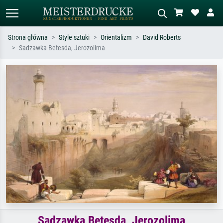
Strona główna
Style sztuki
Orientalizm
David Roberts
Sadzawka Betesda, Jerozolima
Wyszukiwanie standardowe
Wyszukiwanie obrazów AI
Szukaj wg artysty, tytułu lub stylu – np.
Opisz scenę – np. zielona łąka,
Monet, Gwiaździsta noc,
abstrakcja z czerwienią, ciemny olej,
impresjonizm, fala Hokusaia, akt.
stojący akt obok drzewa.
Sadzawka Betesda, Jerozolima