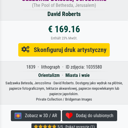
(The Pool of Bethesda, Jerusalem)
David Roberts
€ 169.16
Enthält 23% MwSt.
Skonfiguruj druk artystyczny
1839 · lithograph · ID zdjęcia: 1035580
Orientalizm
·
Miasta i wsie
Sadzawka Betesda, Jerozolima · David Roberts. Dostępny jako wydruk na płótnie,
papierze fotograficznym, tekturze akwarelowej, papierze niepowlekanym lub
papierze japońskim.
Private Collection / Bridgeman Images
Zobacz w 3D / AR
Dodaj do ulubionych
5/5 · Pokaż recenzje (1)