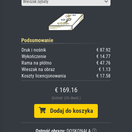
Wieszak zębaty
Podsumowanie
Druk i nośnik
€ 87.92
Wykończenie
€ 14.77
Rama na płótno
€ 47.76
Wieszak na obraz
€ 1.13
Koszty licencjonowania
€ 17.58
€ 169.16
(Enthält 23% MwSt.)
Dodaj do koszyka
Ostrość obrazu:
DOSKONAŁA