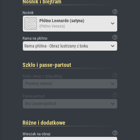
Nośnik i blejtram
Nośnik
Płótno Leonardo (satyna)
(Płótno Venezia)
Rama na płótno
Rama płótna - Obraz lustrzany z boku
Szkło i passe-partout
Szkło (wraz z tylną płytą)
Prosimy wybrać
Passe-partout
Bez passe-partout
Różne i dodatkowe
Wieszak na obraz