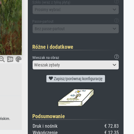
Szkło (wraz z tylną płytą)
Prosimy wybrać
Passe-partout
Bez passe-partout
Różne i dodatkowe
Wieszak na obraz
Wieszak zębaty
Zapisz/porównaj konfigurację
Podsumowanie
ońskim.
Druk i nośnik
€ 72.83
Wykończenie
€ 12.35