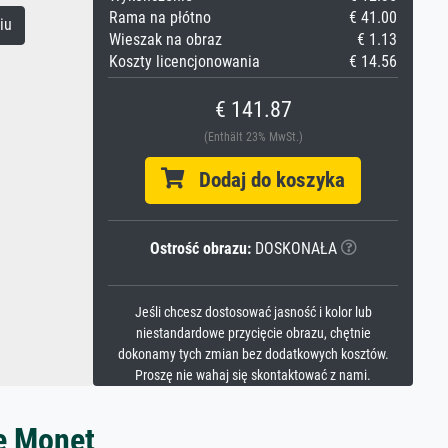
Rama na płótno
€ 41.00
iu
Wieszak na obraz
€ 1.13
Koszty licencjonowania
€ 14.56
€ 141.87
(Enthält 23% MwSt.)
Dodaj do koszyka
Ostrość obrazu:
DOSKONAŁA
Jeśli chcesz dostosować jasność i kolor lub
niestandardowe przycięcie obrazu, chętnie
dokonamy tych zmian bez dodatkowych kosztów.
Proszę nie wahaj się skontaktować z nami.
e Monet