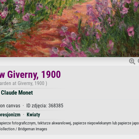
w Giverny, 1900
arden at Giverny, 1900 )
Claude Monet
 on canvas · ID zdjęcia: 368385
presjonizm
·
Kwiaty
papierze fotograficznym, tekturze akwarelowej, papierze niepowlekanym lub papierze jap
Collection / Bridgeman Images