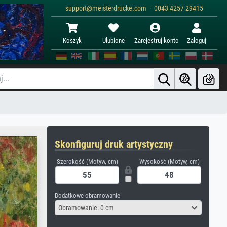
support@meisterdrucke.com · 0043 4257 29415
Koszyk
Ulubione
Zarejestruj konto
Zaloguj
Skonfiguruj druk artystyczny
Szerokość (Motyw, cm)
Wysokość (Motyw, cm)
Dodatkowe obramowanie
Obramowanie: 0 cm