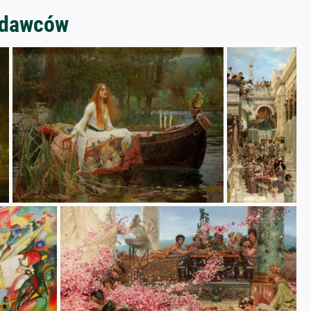
zedawców