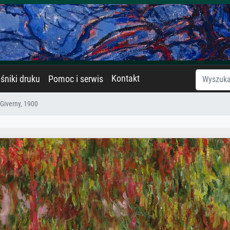
Kontakt
śniki druku
Pomoc i serwis
Giverny, 1900