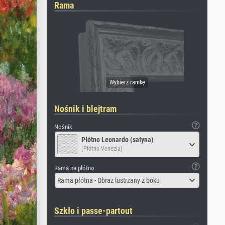
Rama
Nośnik i blejtram
Nośnik
Płótno Leonardo (satyna)
(Płótno Venezia)
Rama na płótno
Rama płótna - Obraz lustrzany z boku
Szkło i passe-partout