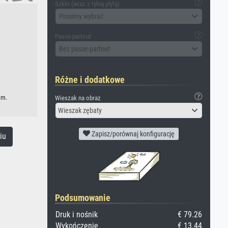
Szkło (wraz z tylną płytą)
Prosimy wybrać
Passe-partout
Bez passe-partout
Różne i dodatkowe
im.
Wieszak na obraz
Wieszak zębaty
Zapisz/porównaj konfigurację
iu
Podsumowanie
Druk i nośnik
€ 79.26
Wykończenie
€ 13.44