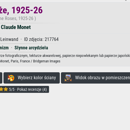
że, 1925-26
he Roses, 1925-26 )
Claude Monet
 Leinwand · ID zdjęcia: 217764
onizm
·
Słynne arcydzieła
erze fotograficznym, tekturze akwarelowej, papierze niepowlekanym lub papierze japońsk
onet, Paris, France / Bridgeman Images
Wybierz kolor ściany
Widok obrazu w pomieszczen
5/5 · Pokaż recenzje (4)