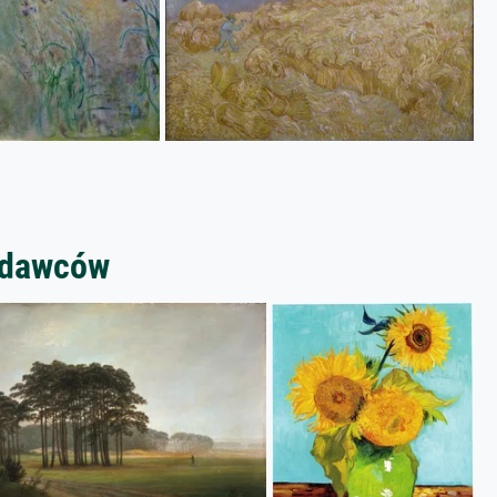
zedawców