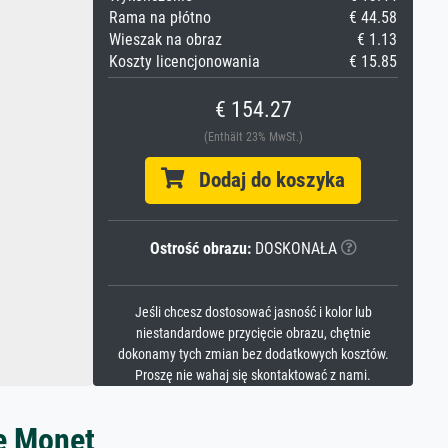
Rama na płótno
€ 44.58
Wieszak na obraz
€ 1.13
Koszty licencjonowania
€ 15.85
€ 154.27
(Enthält 23% MwSt.)
Dodaj do koszyka
Ostrość obrazu:
DOSKONAŁA
Jeśli chcesz dostosować jasność i kolor lub
niestandardowe przycięcie obrazu, chętnie
dokonamy tych zmian bez dodatkowych kosztów.
Proszę nie wahaj się skontaktować z nami.
e Monet