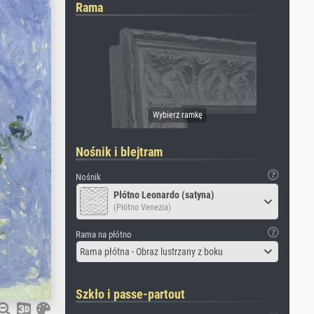
Rama
Nośnik i blejtram
Nośnik
Płótno Leonardo (satyna)
(Płótno Venezia)
Rama na płótno
Rama płótna - Obraz lustrzany z boku
Szkło i passe-partout