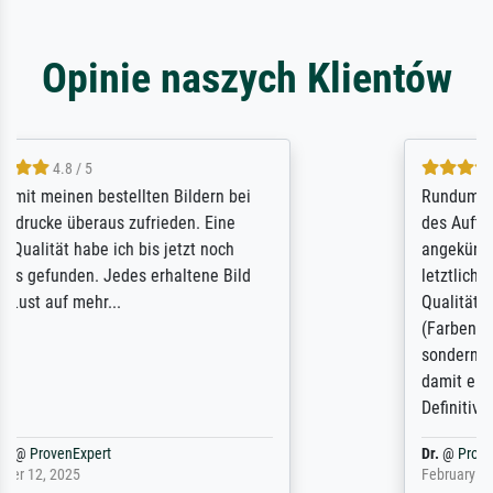
Opinie naszych Klientów
5 / 5
Rundum positive Erfahrung. Die Ausführung
des Auftrags hat eine Weile gedauert, die
angekündigte Lieferzeit wurde aber
letztlich sogar etwas unterschritten. Die
Qualität des Papiers und des Drucks
(Farben, Details usw.) ist nicht nur gut,
sondern hervorragend. Selbst ein Druck ist
damit ein Kunstwerk im eigenen Sinne.
Definitiv den Pre...
Dr.
@
ProvenExpert
February 3, 2026