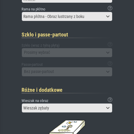
Rama na płótno
Rama płótna - Obraz lustrzany z boku
Szkło i passe-partout
Szkło (wraz z tylną płytą)
Prosimy wybrać
Passe-partout
Bez passe-partout
Różne i dodatkowe
Wieszak na obraz
Wieszak zębaty