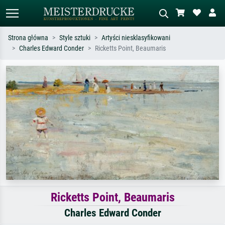
Strona główna
Style sztuki
Artyści niesklasyfikowani
Charles Edward Conder
Ricketts Point, Beaumaris
Wyszukiwanie standardowe
Wyszukiwanie obrazów AI
Szukaj wg artysty, tytułu lub stylu – np.
Opisz scenę – np. zielona łąka,
Monet, Gwiaździsta noc,
abstrakcja z czerwienią, ciemny olej,
impresjonizm, fala Hokusaia, akt.
stojący akt obok drzewa.
Ricketts Point, Beaumaris
Charles Edward Conder