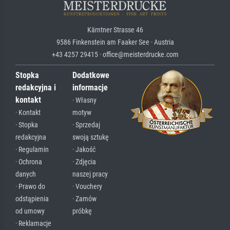
Kärntner Strasse 46
9586 Finkenstein am Faaker See · Austria
+43 4257 29415 · office@meisterdrucke.com
Stopka
Dodatkowe
redakcyjna i
informacje
kontakt
· Własny
· Kontakt
motyw
· Stopka
· Sprzedaj
redakcyjna
swoją sztukę
· Regulamin
· Jakość
· Ochrona
· Zdjęcia
danych
naszej pracy
· Prawo do
· Vouchery
odstąpienia
· Zamów
od umowy
próbkę
· Reklamacje