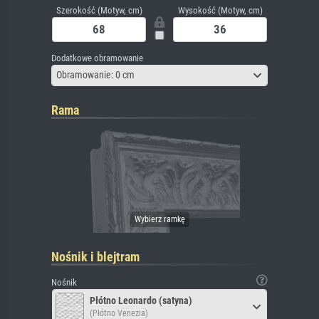
Szerokość (Motyw, cm)
Wysokość (Motyw, cm)
Dodatkowe obramowanie
Obramowanie: 0 cm
Rama
Nośnik i blejtram
Nośnik
Płótno Leonardo (satyna)
(Płótno Venezia)