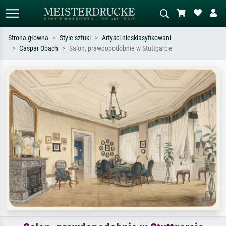
Strona główna
Style sztuki
Artyści niesklasyfikowani
Caspar Obach
Salon, prawdopodobnie w Stuttgarcie
Wyszukiwanie standardowe
Wyszukiwanie obrazów AI
Szukaj wg artysty, tytułu lub stylu – np.
Opisz scenę – np. zielona łąka,
Monet, Gwiaździsta noc,
abstrakcja z czerwienią, ciemny olej,
impresjonizm, fala Hokusaia, akt.
stojący akt obok drzewa.