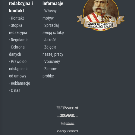
redakcyjna i
informacje
kontakt
· Własny
· Kontakt
motyw
· Stopka
· Sprzedaj
redakcyjna
swoją sztukę
· Regulamin
· Jakość
· Ochrona
· Zdjęcia
danych
naszej pracy
· Prawo do
· Vouchery
odstąpienia
· Zamów
od umowy
próbkę
· Reklamacje
· O nas