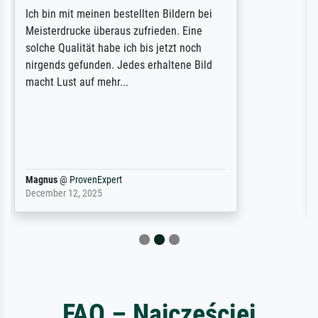
Rundum positive Erfahrung. Die Ausführung
des Auftrags hat eine Weile gedauert, die
angekündigte Lieferzeit wurde aber
letztlich sogar etwas unterschritten. Die
Qualität des Papiers und des Drucks
(Farben, Details usw.) ist nicht nur gut,
sondern hervorragend. Selbst ein Druck ist
damit ein Kunstwerk im eigenen Sinne.
Definitiv den Pre...
Dr.
@
ProvenExpert
February 3, 2026
FAQ – Najczęściej