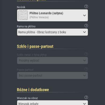
Nośnik
Płótno Leonardo (satyna)
(Płótno Venezia)
Rama na płótno
Rama płótna - Obraz lustrzany z boku
Szkło i passe-partout
Szkło (wraz z tylną płytą)
Prosimy wybrać
Passe-partout
Bez passe-partout
Różne i dodatkowe
Wieszak na obraz
Wieszak zębaty