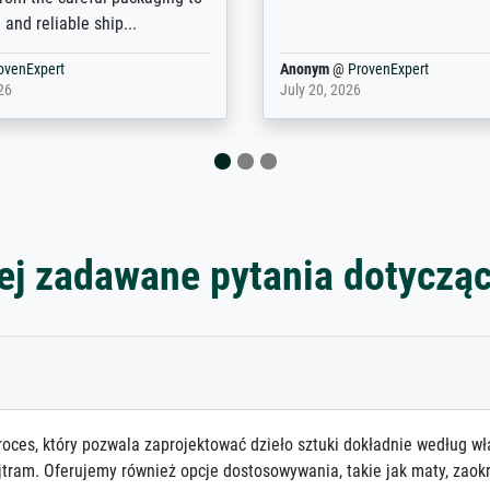
. Highly recommended!
colleagues are truly super...
rovenExpert
Anonym
@
ProvenExpert
6
January 12, 2026
ej zadawane pytania dotyczą
roces, który pozwala zaprojektować dzieło sztuki dokładnie według wł
jtram. Oferujemy również opcje dostosowywania, takie jak maty, zaokr