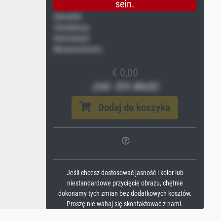
sein.
Gemälde
Veredelung
Keilrahmen
Museumslizenz
€ 0,00
(inkl. 20% MwSt)
Dodaj do koszyka
Jeśli chcesz dostosować jasność i kolor lub
niestandardowe przycięcie obrazu, chętnie
dokonamy tych zmian bez dodatkowych kosztów.
Proszę nie wahaj się skontaktować z nami.