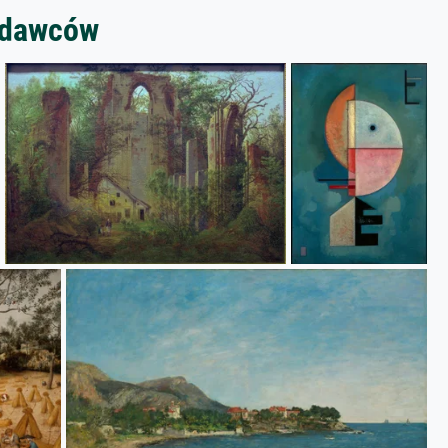
zedawców