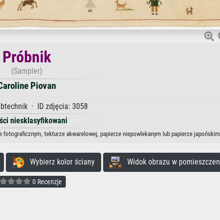
Próbnik
(Sampler)
Caroline Piovan
technik · ID zdjęcia: 3058
ści niesklasyfikowani
ze fotograficznym, tekturze akwarelowej, papierze niepowlekanym lub papierze japońskim
Wybierz kolor ściany
Widok obrazu w pomieszczen
0 Recenzje