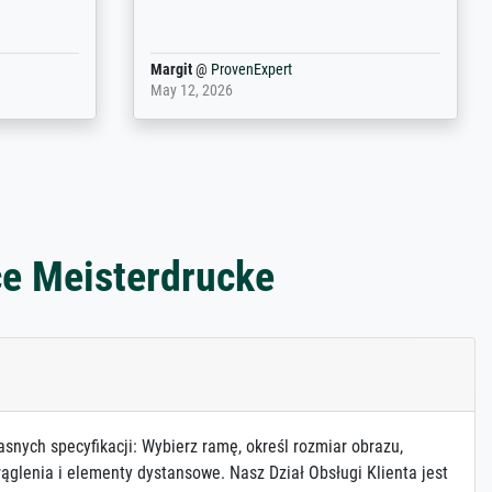
Anonym
@
ProvenExpert
March 31, 2025
ce Meisterdrucke
asnych specyfikacji: Wybierz ramę, określ rozmiar obrazu,
ąglenia i elementy dystansowe. Nasz Dział Obsługi Klienta jest