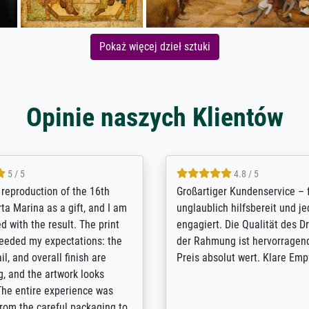
Pokaż więcej dzieł sztuki
Opinie naszych Klientów
5 / 5
5 / 5
t Meisterdrucke strives to
Outstanding quality and cus
lients demands, and provides
support. - the quality of the pr
ice on how to obtain the best
excellent and difficult to dist
 the prints requested by the
from the real thing; it will be
e company has a vast
for high-quality art prints fro
of prints to choose from, and
the quality of the framing is e
e excellent service also with
the customisation options for
prints which are not in that
are broad - the customer sup