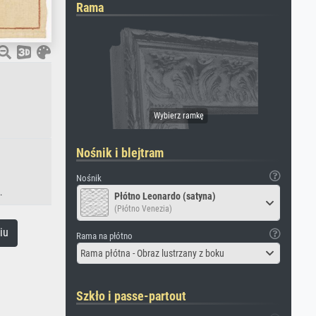
Rama
Nośnik i blejtram
Nośnik
.
Płótno Leonardo (satyna)
(Płótno Venezia)
iu
Rama na płótno
Rama płótna - Obraz lustrzany z boku
Szkło i passe-partout