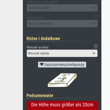
Szkło (wraz z tylną płytą)
Prosimy wybrać
Passe-partout
Bez passe-partout
Różne i dodatkowe
Wieszak na obraz
Wieszak zębaty
Zapisz/porównaj konfigurację
Podsumowanie
Die Höhe muss größer als 20cm