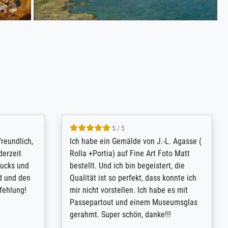
4.8 / 5
tomer
Qualité absolument irréprochable.
inting is
Extraordinaire diversité des thèmes
inguish
abordés et personnalisation des
 my go-to
demandes (recadrage, réajustement des
m now on -
couleurs). Relation clientèle parfaite.
xcellent -
Transport, réception sans aucun
 the work
problème. Merci à toute l'équipe ! Hervé
port