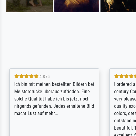
5 / 5
Rundum positive Erfahrung. Die
The team a
Ausführung des Auftrags hat eine Weile
meet its c
gedauert, die angekündigte Lieferzeit
expert adv
wurde aber letztlich sogar etwas
results for
unterschritten. Die Qualität des Papiers
client. Th
und des Drucks (Farben, Details usw.) ist
repertoire 
nicht nur gut, sondern hervorragend.
will provid
Selbst ein Druck ist damit ein Kunstwerk
regards to 