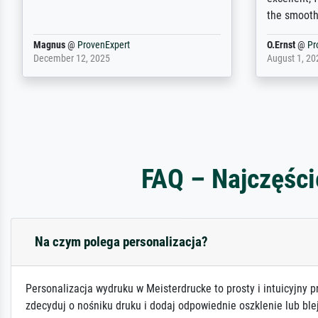
im eigenen Sinne. Definitiv den Pre...
repertoire
Dr.
@
ProvenExpert
Anonym
@
P
February 3, 2026
April 22, 202
FAQ – Najczęści
Na czym polega personalizacja?
Personalizacja wydruku w Meisterdrucke to prosty i intuicyjny p
zdecyduj o nośniku druku i dodaj odpowiednie oszklenie lub ble