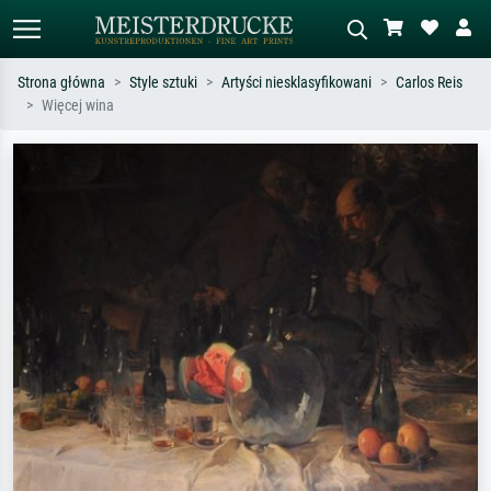
Strona główna
Style sztuki
Artyści niesklasyfikowani
Carlos Reis
Więcej wina
Wyszukiwanie standardowe
Wyszukiwanie obrazów AI
Szukaj wg artysty, tytułu lub stylu – np.
Opisz scenę – np. zielona łąka,
Monet, Gwiaździsta noc,
abstrakcja z czerwienią, ciemny olej,
impresjonizm, fala Hokusaia, akt.
stojący akt obok drzewa.