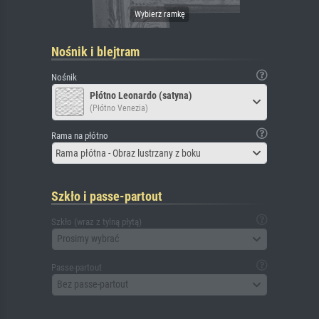
Nośnik i blejtram
Nośnik
Płótno Leonardo (satyna)
(Płótno Venezia)
Rama na płótno
Rama płótna - Obraz lustrzany z boku
Szkło i passe-partout
Szkło (wraz z tylną płytą)
Prosimy wybrać
Passe-partout
Bez passe-partout