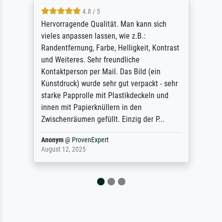
4.8 / 5
So, I ordered a large print of The
Annunciation by Fra Angelico from a very
large and popular American "art/poster"
site advertising giclee print quality. The
quality for a large print was atrocious. They
refunded me when I sent pictures of the
blurry print vs. a Wikipedia commons
representation. They stated they couldn't
do ...
Anonym
@
ProvenExpert
December 4, 2025