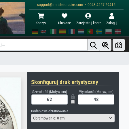
support@meisterdrucke.com · 0043 4257 29415
Koszyk
Ulubione
Zarejestruj konto
Zaloguj
Skonfiguruj druk artystyczny
Szerokość (Motyw, cm)
Wysokość (Motyw, cm)
Dodatkowe obramowanie
Obramowanie: 0 cm