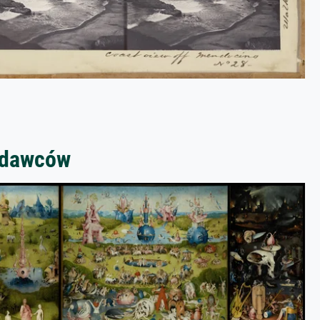
zedawców