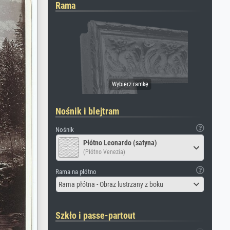
Rama
Nośnik i blejtram
Nośnik
Płótno Leonardo (satyna)
(Płótno Venezia)
Rama na płótno
Rama płótna - Obraz lustrzany z boku
Szkło i passe-partout