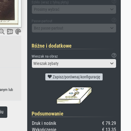
Szkło (wraz z tylną płytą)
Prosimy wybrać
Passe-partout
Bez passe-partout
Różne i dodatkowe
Wieszak na obraz
Wieszak zębaty
Zapisz/porównaj konfigurację
kanym lub
iu
Podsumowanie
Druk i nośnik
€ 79.29
Wykończenie
€ 13.35