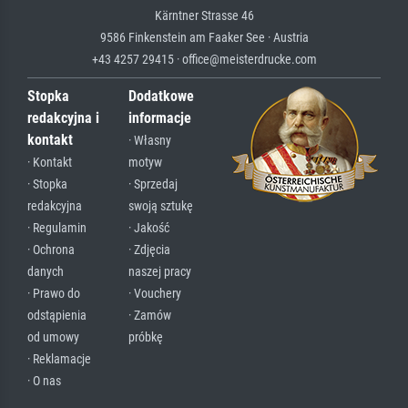
Kärntner Strasse 46
9586 Finkenstein am Faaker See · Austria
+43 4257 29415 · office@meisterdrucke.com
Stopka
Dodatkowe
redakcyjna i
informacje
kontakt
· Własny
· Kontakt
motyw
· Stopka
· Sprzedaj
redakcyjna
swoją sztukę
· Regulamin
· Jakość
· Ochrona
· Zdjęcia
danych
naszej pracy
· Prawo do
· Vouchery
odstąpienia
· Zamów
od umowy
próbkę
· Reklamacje
· O nas