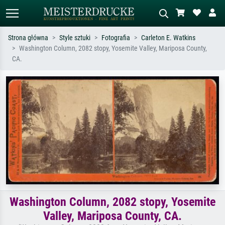
Strona główna
Style sztuki
Fotografia
Carleton E. Watkins
Washington Column, 2082 stopy, Yosemite Valley, Mariposa County,
Wyszukiwanie standardowe
Wyszukiwanie obrazów AI
CA.
Szukaj wg artysty, tytułu lub stylu – np.
Opisz scenę – np. zielona łąka,
Monet, Gwiaździsta noc,
abstrakcja z czerwienią, ciemny olej,
impresjonizm, fala Hokusaia, akt.
stojący akt obok drzewa.
Washington Column, 2082 stopy, Yosemite
Valley, Mariposa County, CA.