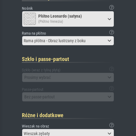
Nośnik
Płótno Leonardo (satyna)
(Płótno Venezia)
Rama na płótno
Rama płótna - Obraz lustrzany z boku
Szkło i passe-partout
Szkło (wraz z tylną płytą)
Prosimy wybrać
Passe-partout
Bez passe-partout
Różne i dodatkowe
Wieszak na obraz
Wieszak zębaty