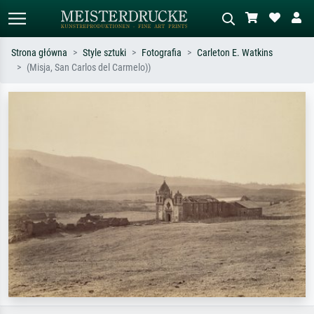
Strona główna
Style sztuki
Fotografia
Carleton E. Watkins
(Misja, San Carlos del Carmelo))
Wyszukiwanie standardowe
Wyszukiwanie obrazów AI
Szukaj wg artysty, tytułu lub stylu – np.
Opisz scenę – np. zielona łąka,
Monet, Gwiaździsta noc,
abstrakcja z czerwienią, ciemny olej,
impresjonizm, fala Hokusaia, akt.
stojący akt obok drzewa.