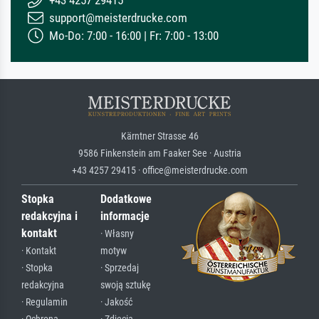
+43 4257 29415
support@meisterdrucke.com
Mo-Do: 7:00 - 16:00 | Fr: 7:00 - 13:00
Kärntner Strasse 46
9586 Finkenstein am Faaker See · Austria
+43 4257 29415 · office@meisterdrucke.com
Stopka
Dodatkowe
redakcyjna i
informacje
kontakt
· Własny
· Kontakt
motyw
· Stopka
· Sprzedaj
redakcyjna
swoją sztukę
· Regulamin
· Jakość