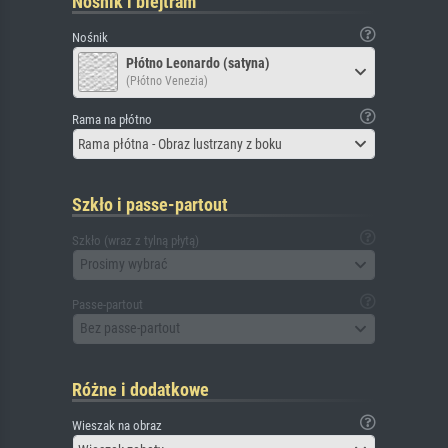
Nośnik i blejtram
Nośnik
Płótno Leonardo (satyna)
(Płótno Venezia)
Rama na płótno
Rama płótna - Obraz lustrzany z boku
Szkło i passe-partout
Szkło (wraz z tylną płytą)
Prosimy wybrać
Passe-partout
Bez passe-partout
Różne i dodatkowe
Wieszak na obraz