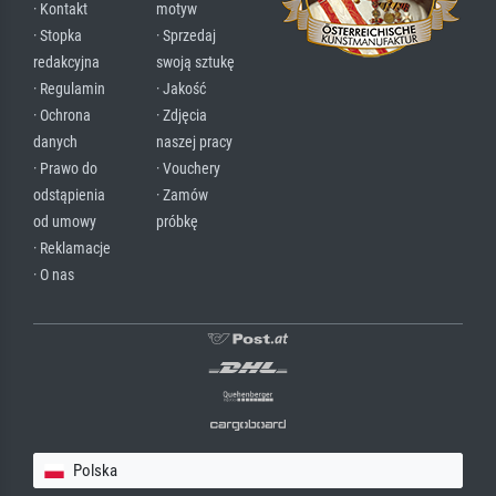
· Kontakt
motyw
· Stopka
· Sprzedaj
redakcyjna
swoją sztukę
· Regulamin
· Jakość
· Ochrona
· Zdjęcia
danych
naszej pracy
· Prawo do
· Vouchery
odstąpienia
· Zamów
od umowy
próbkę
· Reklamacje
· O nas
Polska