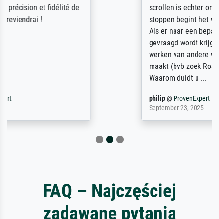
scrollen is echter onbegonnen werk (na
stoppen begint het weer van voor af aan).
Als er naar een bepaalde kunstenaar
gevraagd wordt krijg je ook een aantal
werken van andere wat het onoverzichtelijk
maakt (bvb zoek Ros = ook Rops, Rose etc).
Waarom duidt u ...
philip
@
ProvenExpert
September 23, 2025
FAQ – Najczęściej
zadawane pytania