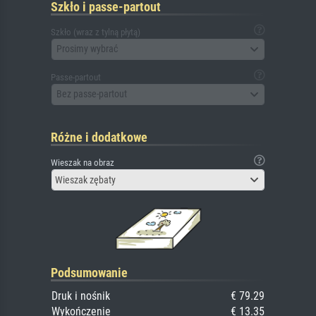
Szkło i passe-partout
Szkło (wraz z tylną płytą)
Prosimy wybrać
Passe-partout
Bez passe-partout
Różne i dodatkowe
Wieszak na obraz
Wieszak zębaty
Podsumowanie
Druk i nośnik
€ 79.29
Wykończenie
€ 13.35