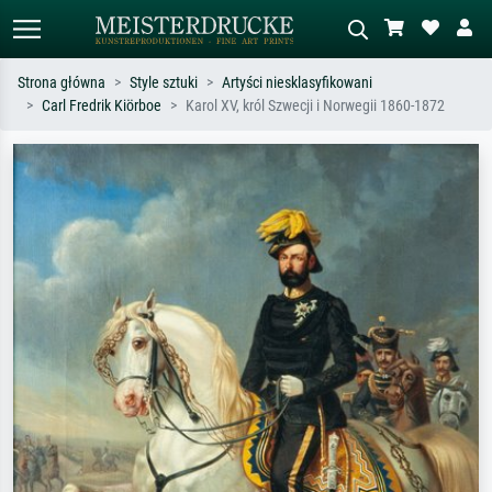
Strona główna
Style sztuki
Artyści niesklasyfikowani
Carl Fredrik Kiörboe
Karol XV, król Szwecji i Norwegii 1860-1872
Wyszukiwanie standardowe
Wyszukiwanie obrazów AI
Szukaj wg artysty, tytułu lub stylu – np.
Opisz scenę – np. zielona łąka,
Monet, Gwiaździsta noc,
abstrakcja z czerwienią, ciemny olej,
impresjonizm, fala Hokusaia, akt.
stojący akt obok drzewa.