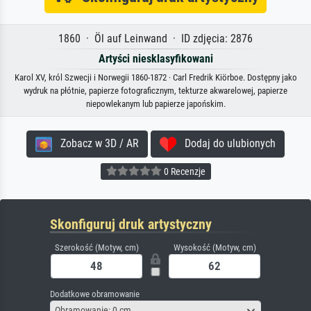
1860 · Öl auf Leinwand · ID zdjęcia: 2876
Artyści niesklasyfikowani
Karol XV, król Szwecji i Norwegii 1860-1872 · Carl Fredrik Kiörboe. Dostępny jako
wydruk na płótnie, papierze fotograficznym, tekturze akwarelowej, papierze
niepowlekanym lub papierze japońskim.
Zobacz w 3D / AR
Dodaj do ulubionych
0 Recenzje
Skonfiguruj druk artystyczny
Szerokość (Motyw, cm)
Wysokość (Motyw, cm)
Dodatkowe obramowanie
Obramowanie: 0 cm